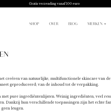
Gratis verzending vanaf 100 euro
SHOP
OVER
BLOG
MERKEN
EN
het creëren van natuurlijke, multifunctionele skincare van d
laneet geproduceerd; van de inhoud tot de verpakking.
met pure ingrediëntenlijsten. Weinig ingrediënten, veel resu
en. Dankzij hun verschillende toepassingen zijn het echte f
s geen leugen.