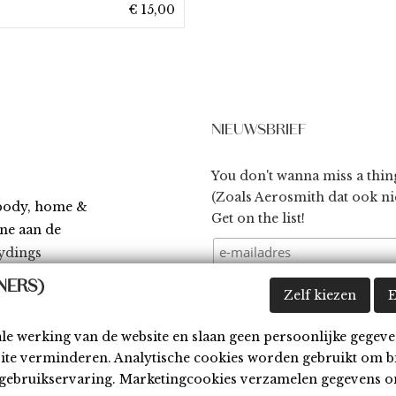
€ 15,00
NIEUWSBRIEF
You don't wanna miss a thin
(Zoals Aerosmith dat ook nie
 body, home &
Get on the list!
ène aan de
ydings
NERS)
Zelf kiezen
E
ale werking van de website en slaan geen persoonlijke gegeve
site verminderen. Analytische cookies worden gebruikt om b
waarden
Disclaimer
Cookies
Contact
w gebruikservaring. Marketingcookies verzamelen gegevens o