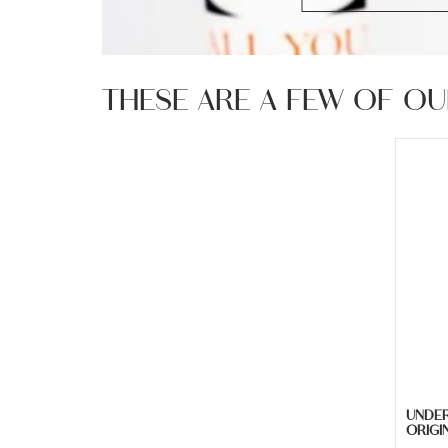
THESE ARE A FEW OF OU
Een n
die e
alumi
Origi
frisg
UNDER
out of
ORIGI