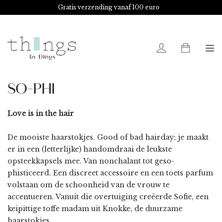
Gratis verzending vanaf 100 euro
0
SO-PHI
Love is in the hair
De mooiste haarstokjes. Good of bad hairday; je maakt
er in een (letterlijke) handomdraai de leukste
opsteekkapsels mee. Van nonchalant tot geso-
phisticeerd. Een discreet accessoire en een toets parfum
volstaan om de schoonheid van de vrouw te
accentueren. Vanuit die overtuiging creëerde Sofie, een
keipittige toffe madam uit Knokke, de duurzame
haarstokjes.