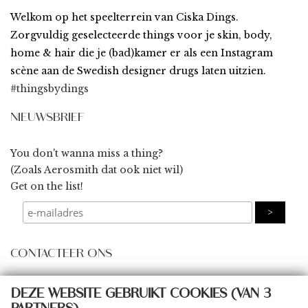
Welkom op het speelterrein van Ciska Dings.
Zorgvuldig geselecteerde things voor je skin, body,
home & hair die je (bad)kamer er als een Instagram
scène aan de Swedish designer drugs laten uitzien.
#thingsbydings
NIEUWSBRIEF
You don't wanna miss a thing?
(Zoals Aerosmith dat ook niet wil)
Get on the list!
CONTACTEER ONS
some@thingsbydings.com
DEZE WEBSITE GEBRUIKT COOKIES (VAN 3
@thingsbydings