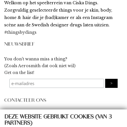
Welkom op het speelterrein van Ciska Dings.
Zorgvuldig geselecteerde things voor je skin, body,
home & hair die je (bad)kamer er als een Instagram
scène aan de Swedish designer drugs laten uitzien.
#thingsbydings
NIEUWSBRIEF
You don't wanna miss a thing?
(Zoals Aerosmith dat ook niet wil)
Get on the list!
CONTACTEER ONS
some@thingsbydings.com
DEZE WEBSITE GEBRUIKT COOKIES (VAN 3
PARTNERS)
@thingsbydings