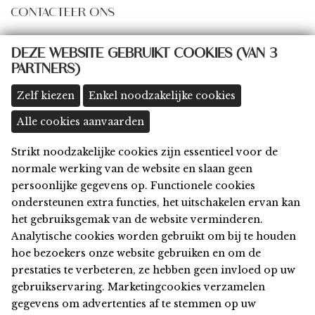
CONTACTEER ONS
some@thingsbydings.com
DEZE WEBSITE GEBRUIKT COOKIES (VAN 3
PARTNERS)
@thingsbydings
shop: Klein Boom 8A, 2580 Putte
(meer details >>)
Zelf kiezen
Enkel noodzakelijke cookies
Alle cookies aanvaarden
Strikt noodzakelijke cookies zijn essentieel voor de
Home
normale werking van de website en slaan geen
Shop
persoonlijke gegevens op. Functionele cookies
Privacy
ondersteunen extra functies, het uitschakelen ervan kan
Algemene Voorwaarden
het gebruiksgemak van de website verminderen.
Disclaimer
Analytische cookies worden gebruikt om bij te houden
Cookies
hoe bezoekers onze website gebruiken en om de
Contact
prestaties te verbeteren, ze hebben geen invloed op uw
gebruikservaring. Marketingcookies verzamelen
© 2026 things by Dings
gegevens om advertenties af te stemmen op uw
Webdesign & development by
Servico