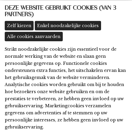
some@thingsbydings.com
DEZE WEBSITE GEBRUIKT COOKIES (VAN 3
PARTNERS)
@thingsbydings
shop: Klein Boom 8A, 2580 Putte
(meer details >>)
Zelf kiezen
Enkel noodzakelijke cookies
Alle cookies aanvaarden
Strikt noodzakelijke cookies zijn essentieel voor de
Home
normale werking van de website en slaan geen
Shop
persoonlijke gegevens op. Functionele cookies
Privacy
ondersteunen extra functies, het uitschakelen ervan kan
Algemene Voorwaarden
het gebruiksgemak van de website verminderen.
Disclaimer
Analytische cookies worden gebruikt om bij te houden
Cookies
hoe bezoekers onze website gebruiken en om de
Contact
prestaties te verbeteren, ze hebben geen invloed op uw
gebruikservaring. Marketingcookies verzamelen
© 2026 things by Dings
gegevens om advertenties af te stemmen op uw
Webdesign & development by
Servico
persoonlijke interesses, ze hebben geen invloed op uw
gebruikservaring.
Aanmelden