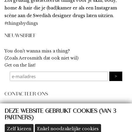
Zorgvuldig geselecteerde things voor je skin, body,
home & hair die je (bad)kamer er als een Instagram
scène aan de Swedish designer drugs laten uitzien.
#thingsbydings
NIEUWSBRIEF
You don't wanna miss a thing?
(Zoals Aerosmith dat ook niet wil)
Get on the list!
CONTACTEER ONS
some@thingsbydings.com
DEZE WEBSITE GEBRUIKT COOKIES (VAN 3
PARTNERS)
@thingsbydings
shop: Klein Boom 8A, 2580 Putte
(meer details >>)
Zelf kiezen
Enkel noodzakelijke cookies