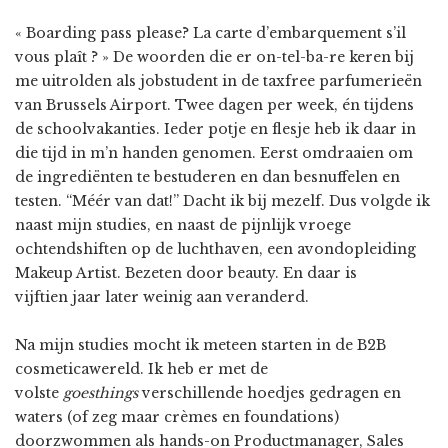
« Boarding pass please? La carte d’embarquement s’il
vous plaît ? » De woorden die er on-tel-ba-re keren bij
me uitrolden als jobstudent in de taxfree parfumerieën
van Brussels Airport. Twee dagen per week, én tijdens
de schoolvakanties. Ieder potje en flesje heb ik daar in
die tijd in m’n handen genomen. Eerst omdraaien om
de ingrediënten te bestuderen en dan besnuffelen en
testen. “Méér van dat!” Dacht ik bij mezelf. Dus volgde ik
naast mijn studies, en naast de pijnlijk vroege
ochtendshiften op de luchthaven, een avondopleiding
Makeup Artist. Bezeten door beauty. En daar is
vijftien jaar later weinig aan veranderd.
Na mijn studies mocht ik meteen starten in de B2B
cosmeticawereld. Ik heb er met de
volste
goesthings
verschillende hoedjes gedragen en
waters (of zeg maar crèmes en foundations)
doorzwommen als hands-on Productmanager, Sales