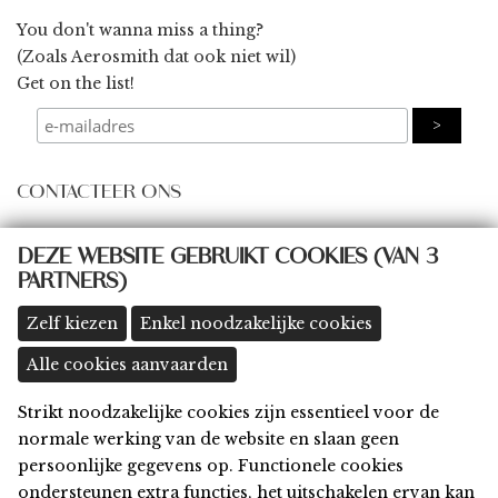
You don't wanna miss a thing?
(Zoals Aerosmith dat ook niet wil)
Get on the list!
CONTACTEER ONS
some@thingsbydings.com
DEZE WEBSITE GEBRUIKT COOKIES (VAN 3
PARTNERS)
@thingsbydings
shop: Klein Boom 8A, 2580 Putte
(meer details >>)
Zelf kiezen
Enkel noodzakelijke cookies
Alle cookies aanvaarden
Strikt noodzakelijke cookies zijn essentieel voor de
Home
normale werking van de website en slaan geen
Shop
persoonlijke gegevens op. Functionele cookies
Privacy
ondersteunen extra functies, het uitschakelen ervan kan