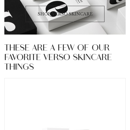
SHOP VERSO SKINCARE
THESE ARE A FEW OF OUR
FAVORITE VERSO SKINCARE
THINGS
Krachtig regenererend, allround anti-aging serum met
de hoogste dosis Retinol 8 (lees: de snelste, meest