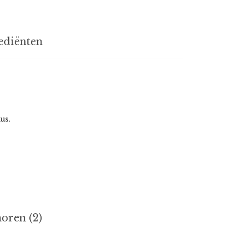
ediënten
us.
horen (2)