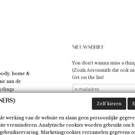
NIEUWSBRIEF
You don't wanna miss a thin
(Zoals Aerosmith dat ook nie
 body, home &
Get on the list!
ène aan de
ydings
NERS)
Zelf kiezen
E
ale werking van de website en slaan geen persoonlijke gegeve
site verminderen. Analytische cookies worden gebruikt om b
waarden
Disclaimer
Cookies
Contact
w gebruikservaring. Marketingcookies verzamelen gegevens o