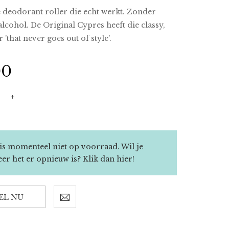
e deodorant roller die echt werkt. Zonder
lcohol. De Original Cypres heeft die classy,
 'that never goes out of style'.
00
+
is momenteel niet op voorraad. Wil je
er het er opnieuw is?
Klik dan hier!
EL NU