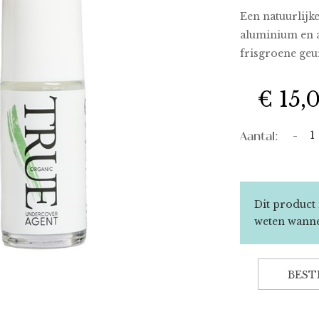
Een natuurlijk
aluminium en a
frisgroene geur
€ 15,
Aantal:
-
Dit product 
weten wanne
BEST