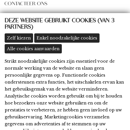
CONTACTEER ONS
some@thingsbydings.com
DEZE WEBSITE GEBRUIKT COOKIES (VAN 3
PARTNERS)
@thingsbydings
shop: Klein Boom 8A, 2580 Putte
(meer details >>)
Zelf kiezen
Enkel noodzakelijke cookies
Alle cookies aanvaarden
Strikt noodzakelijke cookies zijn essentieel voor de
Home
normale werking van de website en slaan geen
Shop
persoonlijke gegevens op. Functionele cookies
Privacy
ondersteunen extra functies, het uitschakelen ervan kan
Algemene Voorwaarden
het gebruiksgemak van de website verminderen.
Disclaimer
Analytische cookies worden gebruikt om bij te houden
Cookies
hoe bezoekers onze website gebruiken en om de
Contact
prestaties te verbeteren, ze hebben geen invloed op uw
gebruikservaring. Marketingcookies verzamelen
© 2026 things by Dings
gegevens om advertenties af te stemmen op uw
Webdesign & development by
Servico