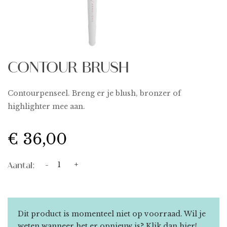
CONTOUR BRUSH
Contourpenseel. Breng er je blush, bronzer of
highlighter mee aan.
€ 36,00
Aantal:
-
+
Dit product is momenteel niet op voorraad. Wil je
weten wanneer het er opnieuw is?
Klik dan hier!