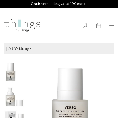
Gratis verzending vanaf 100 euro
Advies nodig?
Shoot!
0
NEW things