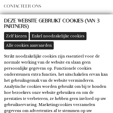
CONTACTEER ONS
some@thingsbydings.com
DEZE WEBSITE GEBRUIKT COOKIES (VAN 3
@thingsbydings
PARTNERS)
shop: Klein Boom 8A, 2580 Putte
(meer details >>)
Zelf kiezen
Enkel noodzakelijke cookies
Alle cookies aanvaarden
Strikt noodzakelijke cookies zijn essentieel voor de
Home
normale werking van de website en slaan geen
Shop
persoonlijke gegevens op. Functionele cookies
Privacy
ondersteunen extra functies, het uitschakelen ervan kan
Algemene Voorwaarden
het gebruiksgemak van de website verminderen.
Disclaimer
Analytische cookies worden gebruikt om bij te houden
Cookies
hoe bezoekers onze website gebruiken en om de
Contact
prestaties te verbeteren, ze hebben geen invloed op uw
gebruikservaring. Marketingcookies verzamelen
© 2026 things by Dings
gegevens om advertenties af te stemmen op uw