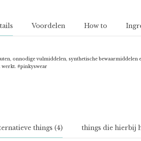
tails
Voordelen
How to
Ingr
en, onnodige vulmiddelen, synthetische bewaarmiddelen en g
t werkt. #pinkyswear
ternatieve things (4)
things die hierbij 