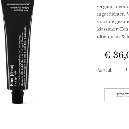
Organic deodo
ingrediënten. 
voor de gezond
klassieker. Een
ultieme his & 
€ 36,
Aantal:
-
BEST