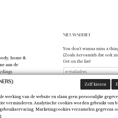
NIEUWSBRIEF
You don't wanna miss a thin
(Zoals Aerosmith dat ook nie
 body, home &
Get on the list!
ène aan de
ydings
NERS)
Zelf kiezen
E
ale werking van de website en slaan geen persoonlijke gegeve
site verminderen. Analytische cookies worden gebruikt om b
waarden
Disclaimer
Cookies
Contact
w gebruikservaring. Marketingcookies verzamelen gegevens o
g.
026 things by Dings
•
Webdesign & development by
Servico
•
Aanmel