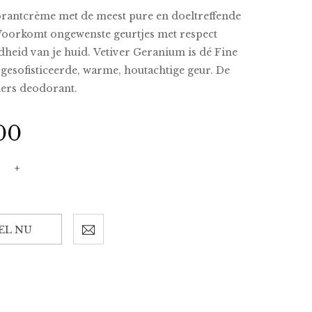
rantcrème met de meest pure en doeltreffende
Voorkomt ongewenste geurtjes met respect
heid van je huid. Vetiver Geranium is dé Fine
 gesofisticeerde, warme, houtachtige geur. De
hers deodorant.
00
+
EL NU