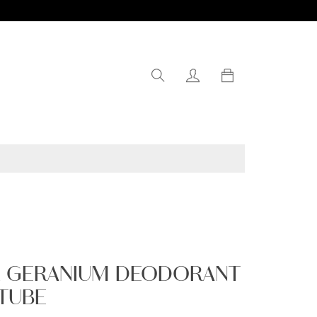
0
R GERANIUM DEODORANT
TUBE