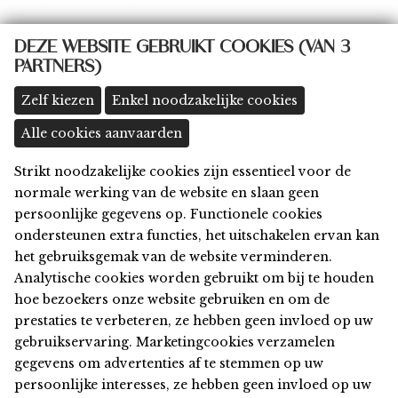
some@thingsbydings.com
DEZE WEBSITE GEBRUIKT COOKIES (VAN 3
PARTNERS)
@thingsbydings
shop: Klein Boom 8A, 2580 Putte
(meer details >>)
Zelf kiezen
Enkel noodzakelijke cookies
Alle cookies aanvaarden
Strikt noodzakelijke cookies zijn essentieel voor de
Home
normale werking van de website en slaan geen
Shop
persoonlijke gegevens op. Functionele cookies
Privacy
ondersteunen extra functies, het uitschakelen ervan kan
Algemene Voorwaarden
het gebruiksgemak van de website verminderen.
Disclaimer
Analytische cookies worden gebruikt om bij te houden
Cookies
hoe bezoekers onze website gebruiken en om de
Contact
prestaties te verbeteren, ze hebben geen invloed op uw
gebruikservaring. Marketingcookies verzamelen
© 2026 things by Dings
gegevens om advertenties af te stemmen op uw
Webdesign & development by
Servico
persoonlijke interesses, ze hebben geen invloed op uw