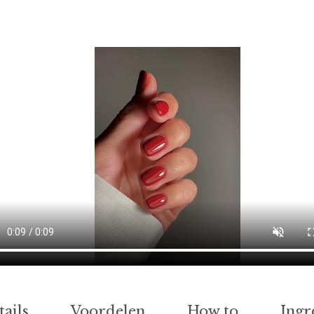
tails
Voordelen
How to
Ingr