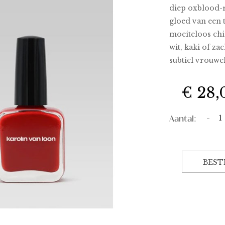
diep oxblood-r
gloed van een 
moeiteloos chi
wit, kaki of za
subtiel vrouwel
€ 28,
Aantal:
-
BEST