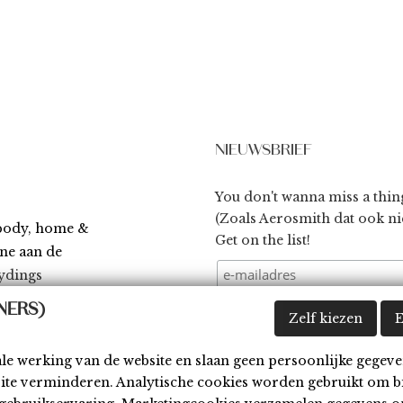
NIEUWSBRIEF
You don't wanna miss a thin
(Zoals Aerosmith dat ook nie
 body, home &
Get on the list!
ène aan de
ydings
NERS)
Zelf kiezen
E
ale werking van de website en slaan geen persoonlijke gegeve
site verminderen. Analytische cookies worden gebruikt om b
waarden
Disclaimer
Cookies
Contact