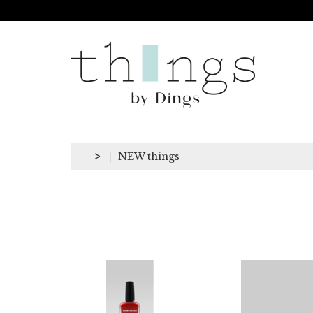
>
NEW things