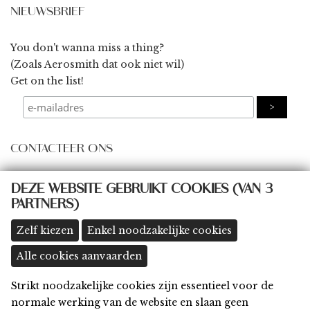
NIEUWSBRIEF
You don't wanna miss a thing?
(Zoals Aerosmith dat ook niet wil)
Get on the list!
CONTACTEER ONS
some@thingsbydings.com
DEZE WEBSITE GEBRUIKT COOKIES (VAN 3
PARTNERS)
@thingsbydings
shop: Klein Boom 8A, 2580 Putte
(meer details >>)
Zelf kiezen
Enkel noodzakelijke cookies
Alle cookies aanvaarden
Strikt noodzakelijke cookies zijn essentieel voor de
Home
normale werking van de website en slaan geen
Shop