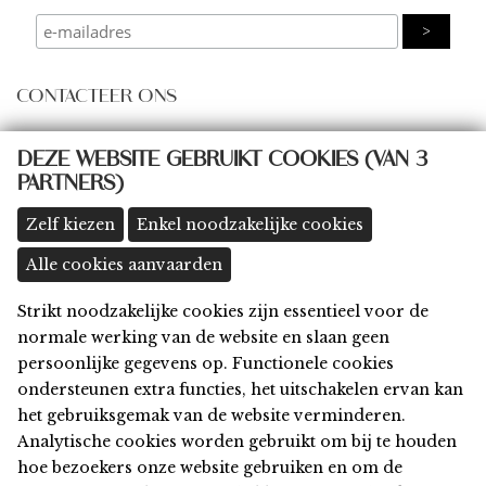
CONTACTEER ONS
some@thingsbydings.com
DEZE WEBSITE GEBRUIKT COOKIES (VAN 3
PARTNERS)
@thingsbydings
shop: Klein Boom 8A, 2580 Putte
(meer details >>)
Zelf kiezen
Enkel noodzakelijke cookies
Alle cookies aanvaarden
Strikt noodzakelijke cookies zijn essentieel voor de
Home
normale werking van de website en slaan geen
Shop
persoonlijke gegevens op. Functionele cookies
Privacy
ondersteunen extra functies, het uitschakelen ervan kan
Algemene Voorwaarden
het gebruiksgemak van de website verminderen.
Disclaimer
Analytische cookies worden gebruikt om bij te houden
Cookies
hoe bezoekers onze website gebruiken en om de
Contact