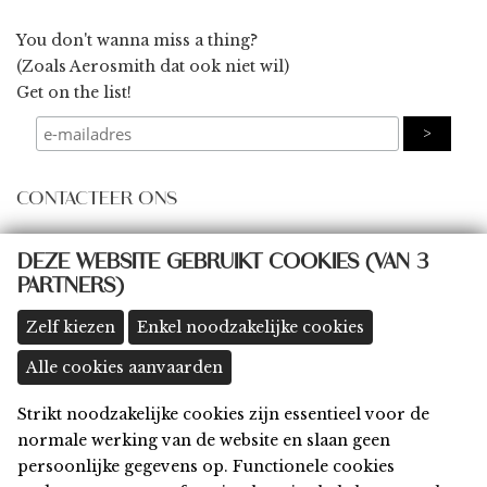
You don't wanna miss a thing?
(Zoals Aerosmith dat ook niet wil)
Get on the list!
CONTACTEER ONS
some@thingsbydings.com
DEZE WEBSITE GEBRUIKT COOKIES (VAN 3
@thingsbydings
PARTNERS)
shop: Klein Boom 8A, 2580 Putte
(meer details >>)
Zelf kiezen
Enkel noodzakelijke cookies
Alle cookies aanvaarden
Strikt noodzakelijke cookies zijn essentieel voor de
Home
normale werking van de website en slaan geen
Shop
persoonlijke gegevens op. Functionele cookies
Privacy