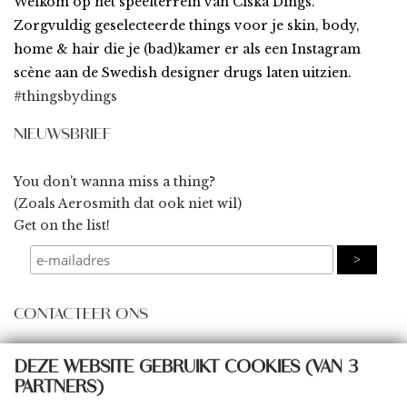
Welkom op het speelterrein van Ciska Dings.
Zorgvuldig geselecteerde things voor je skin, body,
home & hair die je (bad)kamer er als een Instagram
scène aan de Swedish designer drugs laten uitzien.
#thingsbydings
NIEUWSBRIEF
You don't wanna miss a thing?
(Zoals Aerosmith dat ook niet wil)
Get on the list!
CONTACTEER ONS
some@thingsbydings.com
DEZE WEBSITE GEBRUIKT COOKIES (VAN 3
PARTNERS)
@thingsbydings
shop: Klein Boom 8A, 2580 Putte
(meer details >>)