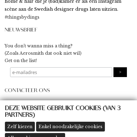
home & hair die je (bad)kamer er als een Instagram
scène aan de Swedish designer drugs laten uitzien.
#thingsbydings
NIEUWSBRIEF
You don't wanna miss a thing?
(Zoals Aerosmith dat ook niet wil)
Get on the list!
CONTACTEER ONS
some@thingsbydings.com
DEZE WEBSITE GEBRUIKT COOKIES (VAN 3
PARTNERS)
@thingsbydings
shop: Klein Boom 8A, 2580 Putte
(meer details >>)
Zelf kiezen
Enkel noodzakelijke cookies