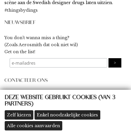
scène aan de Swedish designer drugs laten uitzien.
#thingsbydings
NIEUWSBRIEF
You don't wanna miss a thing?
(Zoals Aerosmith dat ook niet wil)
Get on the list!
CONTACTEER ONS
some@thingsbydings.com
DEZE WEBSITE GEBRUIKT COOKIES (VAN 3
PARTNERS)
@thingsbydings
shop: Klein Boom 8A, 2580 Putte
(meer details >>)
Zelf kiezen
Enkel noodzakelijke cookies
Alle cookies aanvaarden