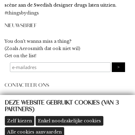
scène aan de Swedish designer drugs laten uitzien.
#thingsbydings
NIEUWSBRIEF
You don't wanna miss a thing?
(Zoals Aerosmith dat ook niet wil)
Get on the list!
CONTACTEER ONS
some@thingsbydings.com
DEZE WEBSITE GEBRUIKT COOKIES (VAN 3
PARTNERS)
@thingsbydings
shop: Klein Boom 8A, 2580 Putte
(meer details >>)
Zelf kiezen
Enkel noodzakelijke cookies
Alle cookies aanvaarden